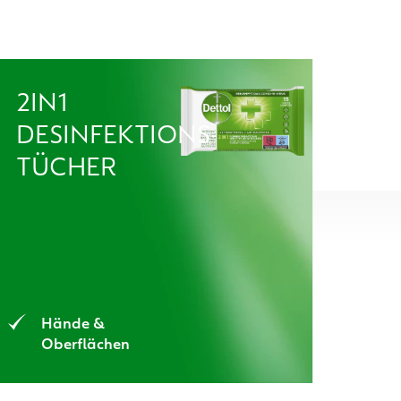
2IN1
DE
DESINFEKTIONS-
HY
TÜCHER
RE
Hände &
Oberflächen