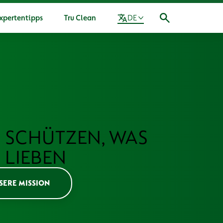
xpertentipps
Tru Clean
DE
re Mission
 SCHÜTZEN, WAS
 LIEBEN
SERE MISSION