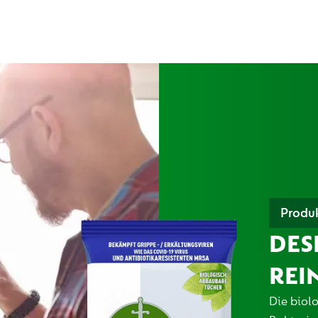
Produ
DES
REI
Die biol