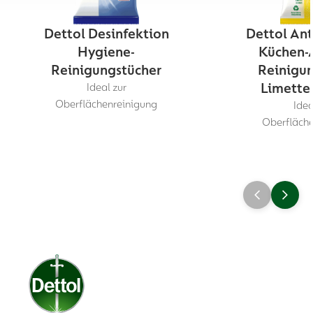
Dettol Desinfektion
Dettol Ant
Hygiene-
Küchen-A
Reinigungstücher
Reinigun
Limette
Ideal zur
Oberflächenreinigung
Idea
Oberfläche