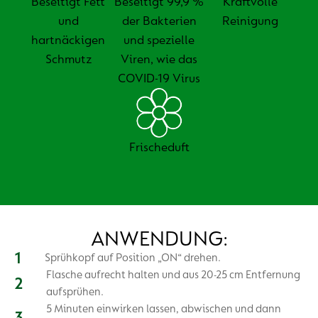
Beseitigt Fett
Beseitigt 99,9 %
Kraftvolle
und
der Bakterien
Reinigung
hartnäckigen
und spezielle
Schmutz
Viren, wie das
COVID-19 Virus
Frischeduft
ANWENDUNG:
Sprühkopf auf Position „ON“ drehen.
Flasche aufrecht halten und aus 20-25 cm Entfernung
aufsprühen.
5 Minuten einwirken lassen, abwischen und dann