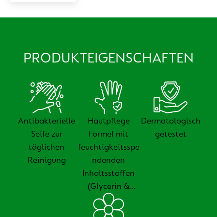
PRODUKTEIGENSCHAFTEN
Antibakterielle
Hautpflege
Dermatologisch
Seife zur
Formel mit
getestet
täglichen
feuchtigkeitsspe
Reinigung
ndenden
Inhaltsstoffen
(Glycerin &
Milchsäure)