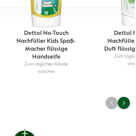
Dettol No-Touch
Dettol 
Nachfüller Kids Spaß-
Nachfüller
Macher flüssige
Duft flüssi
Handseife
Zum tägli
was
Zum täglichen Hände
waschen