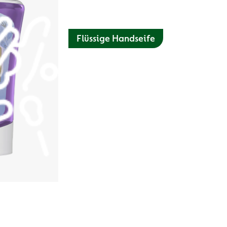
Flüssige Handseife
Die Dettol Hygiene Seife mit Hautpflege
Formel bietet mit ihren
feuchtigkeitsspendenden Inhaltsstoffen
(Glycerin & Milchsäure) eine ideale
Kombination aus Pflege und täglichem
Schutz.