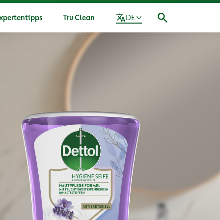
xpertentipps
Tru Clean
DE
re Mission