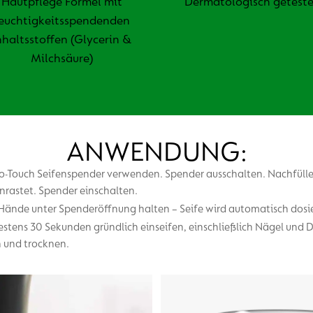
Hautpflege Formel mit
Dermatologisch geteste
euchtigkeitsspendenden
nhaltsstoffen (Glycerin &
Milchsäure)
ANWENDUNG:
No-Touch Seifenspender verwenden. Spender ausschalten. Nachfülle
inrastet. Spender einschalten.
ände unter Spenderöffnung halten – Seife wird automatisch dosie
stens 30 Sekunden gründlich einseifen, einschließlich Nägel und
 und trocknen.