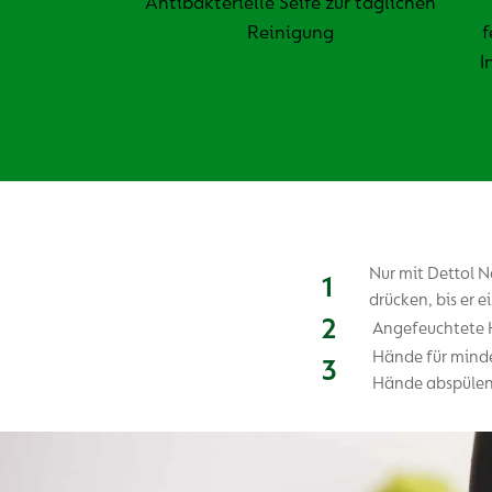
Antibakterielle Seife zur täglichen
Reinigung
f
I
Nur mit Dettol 
drücken, bis er e
Angefeuchtete H
Hände für minde
Hände abspülen