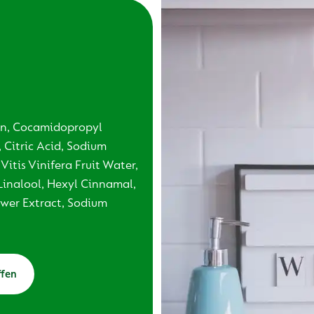
in, Cocamidopropyl
 Citric Acid, Sodium
itis Vinifera Fruit Water,
Linalool, Hexyl Cinnamal,
wer Extract, Sodium
ffen