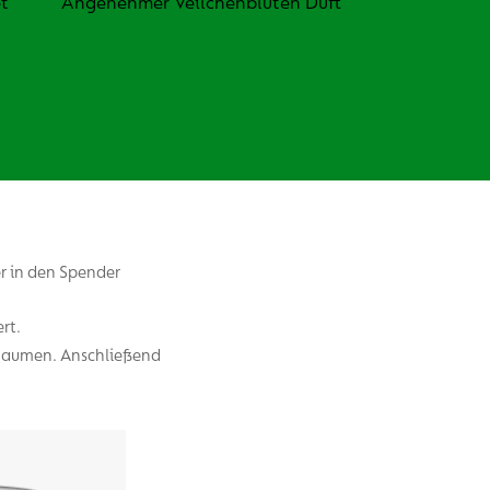
t
Angenehmer Veilchenblüten Duft
r in den Spender
rt.
 Daumen. Anschließend