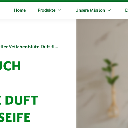
Home
Produkte
Unsere Mission
E
Mehr Produkte
Mehr Unse
Dettol No-Touch Nachfüller Veilchenblüte Duft flüssige Handseife
UCH
 DUFT
SEIFE