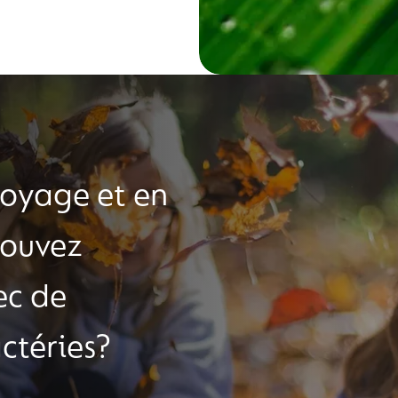
voyage et en
pouvez
ec de
ctéries?