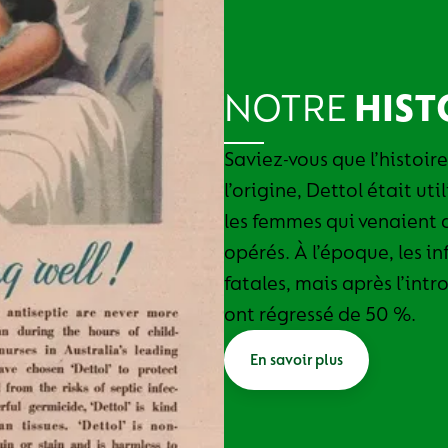
NOTRE
HIST
Saviez-vous que l’histoi
l’origine, Dettol était u
les femmes qui venaient 
opérés. À l’époque, les i
fatales, mais après l’intr
ont régressé de 50 %.
En savoir plus