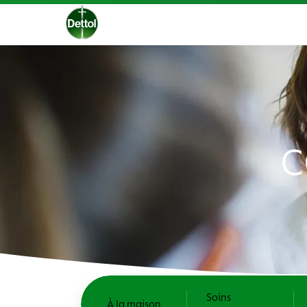
C
Soins
À la maison