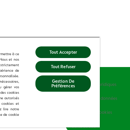
Tout Accepter
rmettre à ce
 Nous et nos
strictement
Tout Refuser
Contact
xpérience de
rsonnalisée.
Gestion De
nécessaires,
Informations juridiques
Préférences
u gérer vos
 des cookies
me autorisés
Protection des données
s cookies et
 lire notre
Politique des cookies
rte de cookie
Carte du site