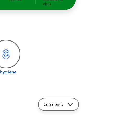
virus
'hygiène
Categories