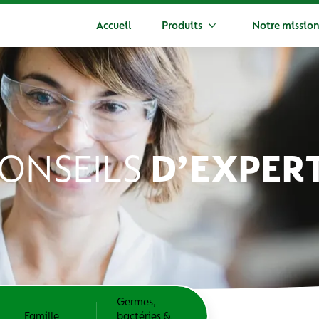
Accueil
Produits
Notre missio
Plus Produits
ONSEILS
D’EXPER
Germes,
Famille
bactéries &