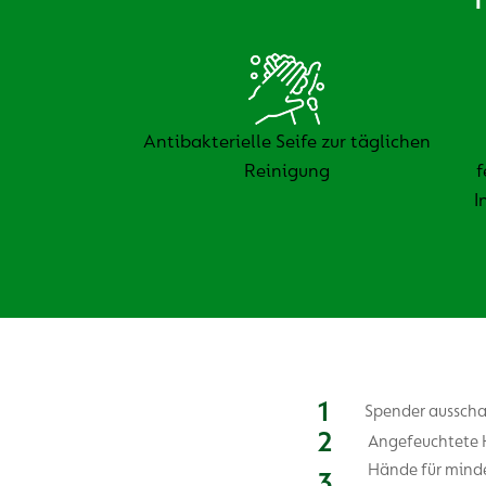
Antibakterielle Seife zur täglichen
Reinigung
f
I
Spender ausschal
Angefeuchtete H
Hände für minde