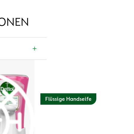
IONEN
ntainer beim
ichen Bestimmungen
Flüssige Handseife
Die Dettol Hygiene Seife mit Hautpflege
Formel bietet mit ihren
feuchtigkeitsspendenden Inhaltsstoffen
(Glycerin & Milchsäure) eine ideale