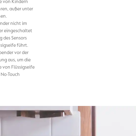
e von Kindern
ren, außer unter
nen.
nder nicht im
er eingeschaltet
ng des Sensors
igseife führt.
pender vor der
ng aus, um die
 von Flüssigseife
l No-Touch