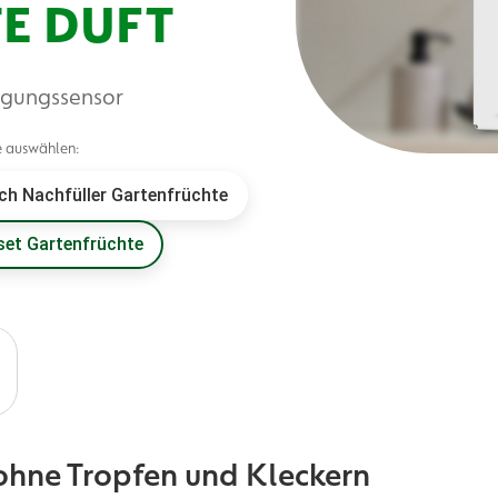
E DUFT
egungssensor
e auswählen:
h Nachfüller Gartenfrüchte
set Gartenfrüchte
ohne Tropfen und Kleckern