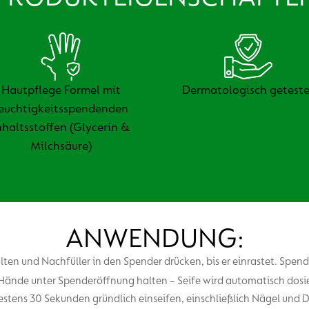
Hautpflege Formel mit
Dermatologisch geteste
euchtigkeitsspendenden
nhaltsstoffen (Glycerin &
Milchsäure)
ANWENDUNG:
ten und Nachfüller in den Spender drücken, bis er einrastet. Spend
ände unter Spenderöffnung halten – Seife wird automatisch dosie
stens 30 Sekunden gründlich einseifen, einschließlich Nägel und