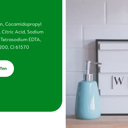
in, Cocamidopropyl
 Citric Acid, Sodium
 Tetrasodium EDTA,
200, CI 61570
ffen