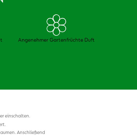
t
Angenehmer Gartenfrüchte Duft
er einschalten.
rt.
 Daumen. Anschließend