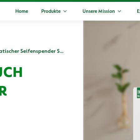
Home
Produkte
Unsere Mission
E
Mehr Produkte
Mehr Unse
Dettol No-Touch Automatischer Seifenspender Starterset Gartenfrüchte Duft
UCH
R