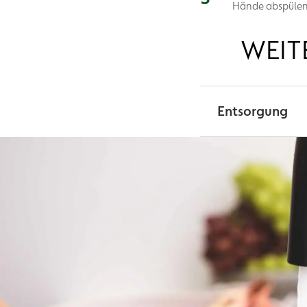
Hände abspülen
WEIT
Entsorgung
Die Batterien zur 
Handel oder zu öff
für Elektrogeräte e